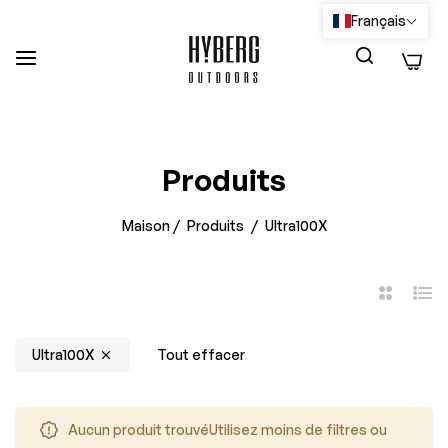
Français
0
Produits
Maison
/
Produits
/
Ultra100X
FILTRE
2
Liste
Colonnes
Ultra100X
Tout effacer
Aucun produit trouvéUtilisez moins de filtres ou