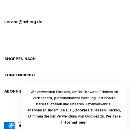
service@hyberg.de
SHOPPEN NACH
KUNDENDIENST
ABONNIEREN SIE DEN NEWSLETTER
Wir verwenden Cookies, um Ihr Browser-Erlebnis zu
verbessern, personalisierte Werbung und Inhalte
bereitzustellen und unseren Datenverkehr zu
©2017 HYBERG.DE Hergestellte ultraleichte
analysieren. Indem Sie auf
„Cookies zulassen“
klicken,
Rucksackausrüstung
stimmen Sie der Verwendung von Cookies zu.
Weitere
Informationen