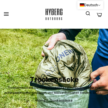
Deutsch
0
Trockensäcke
Trockensäcke aus Dyneema Composite Fabric (DCF) sind für ihre
außergewöhnliche Haltbarkeit und Wasserdichtigkeit bekannt. DCF ist
ein leistungsstarkes, leichtes Gewebe aus ultrahochmolekularen
Home
/
Trockensäcke
Polyethylenfasern, die mit einer dünnen Schicht Polyesterfolie
laminiert sind.