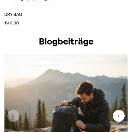
DRY BAG
Normaler
€40,00
Preis
Blogbeiträge