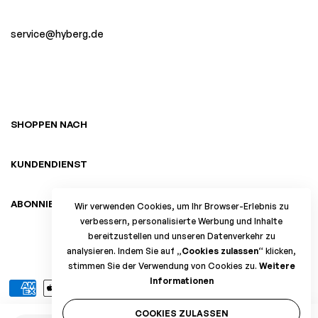
service@hyberg.de
SHOPPEN NACH
KUNDENDIENST
ABONNIEREN SIE DEN NEWSLETTER
Wir verwenden Cookies, um Ihr Browser-Erlebnis zu
verbessern, personalisierte Werbung und Inhalte
bereitzustellen und unseren Datenverkehr zu
©2017 HYBERG.DE Hergestellte ultraleichte
analysieren. Indem Sie auf
„Cookies zulassen“
klicken,
Rucksackausrüstung
stimmen Sie der Verwendung von Cookies zu.
Weitere
Informationen
COOKIES ZULASSEN