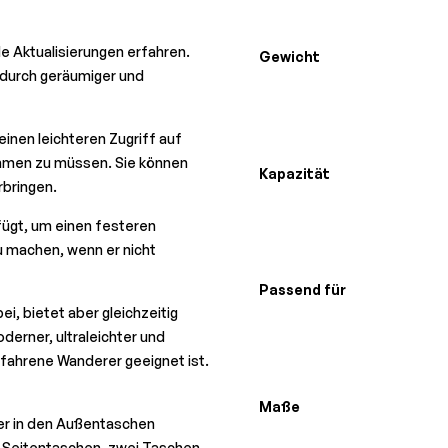
e Aktualisierungen erfahren.
Gewicht
adurch geräumiger und
inen leichteren Zugriff auf
hmen zu müssen. Sie können
Kapazität
rbringen.
ügt, um einen festeren
 machen, wenn er nicht
Passend für
i, bietet aber gleichzeitig
derner, ultraleichter und
rfahrene Wanderer geeignet ist.
Maße
iter in den Außentaschen
 Seitentaschen, zwei Taschen