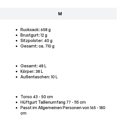
M
Rucksack: 658 g
Brustgurt: 12 g
Sitzpolster: 40 g
Gesamt: ca. 710 g
Gesamt: 48 L
Körper: 38 L
Außentaschen: 10 L
Torso 43 - 50 cm
Hüftgurt Taillenumfang 77 - 115 cm
Passt im Allgemeinen Personen von 165 - 180
cm