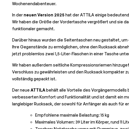
Wochenendabenteuer.
In der
neuen Version 2025
hat der ATTILA einige bedeutend
Wir haben die Größe der Vordertasche vergrößert und sie d
funktionaler gemacht.
Darüber hinaus wurden die Seitentaschen neu gestaltet, um e
Ihre Gegenstände zu ermöglichen, ohne den Rucksack abne
jetzt problemlos zwei 1,5-Liter-Flaschen in einer Tasche unte
Wir haben außerdem seitliche Kompressionsriemen hinzugef
Verschluss zu gewährleisten und den Rucksack kompakter zu
vollständig gepackt ist.
Der neue
ATTILA
behält alle Vorteile des Vorgängermodells be
verbesserten Komfort und Funktionalität und ist damit ein mo
langlebiger Rucksack, der sowohl für Anfänger als auch für e
Empfohlene maximale Belastung: 15 kg
Maximales Volumen: 39 Liter im Körper, rund 11 L
Taschen: Netztasche vorne mit Gummizug, zwei