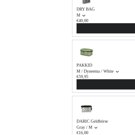
DRY BAG
M
€40,00
PAKKID
M / Dyneema / White
€59,95
DARIC Geldbörse
Gray / M
€16,00