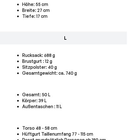
Höhe: 55 cm
Breite: 27 cm
Tiefe: 17 cm
L
Rucksack: 688 g
Brustgurt
: 12 g
Sitzpolster:
40 g
Gesamtgewicht: ca. 740 g
Gesamt: 50 L
Körper: 39 L
Außentaschen
: 11 L
Torso 48 - 58 cm
Hüftgurt Taillenumfang 77 - 115 cm
Passt grundsätzlich Personen ab 180 cm