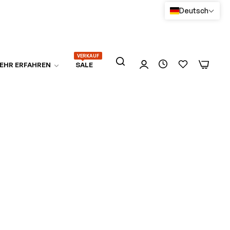
Deutsch
VERKAUF
0
0
EHR ERFAHREN
SALE