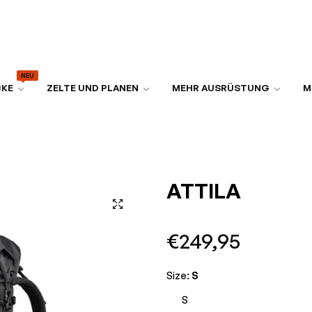
NEU
CKE
ZELTE UND PLANEN
MEHR AUSRÜSTUNG
M
ATTILA
Normaler
€249,95
Preis
Size:
S
S