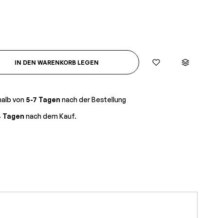
IN DEN WARENKORB LEGEN
halb von
5-7 Tagen
nach der Bestellung
4 Tagen
nach dem Kauf.
 navigate through product recommendations, or scroll horizontally to view mor