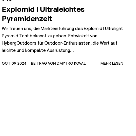
Explomid I Ultraleichtes
Pyramidenzelt
Wir freuen uns, die Markteinführung des Explomid I Ultralight
Pyramid Tent bekannt zu geben. Entwickelt von
HybergOutdoors für Outdoor-Enthusiasten, die Wert auf
leichte und kompakte Ausrüstung...
N
OCT 09 2024
BEITRAG VON DMYTRO KOVAL
MEHR LESEN
G
u
F
b
O