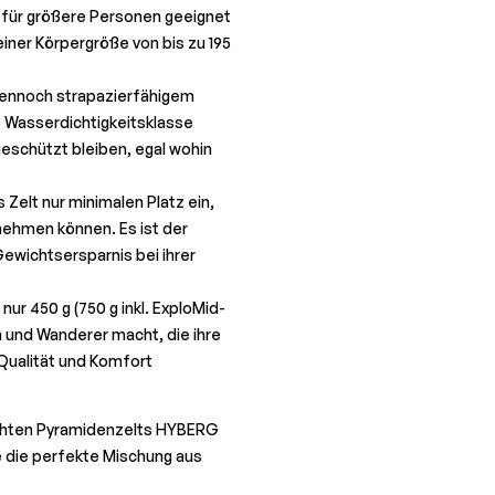
 für größere Personen geeignet
iner Körpergröße von bis zu 195
 dennoch strapazierfähigem
e Wasserdichtigkeitsklasse
geschützt bleiben, egal wohin
Zelt nur minimalen Platz ein,
nehmen können. Es ist der
 Gewichtsersparnis bei ihrer
ur 450 g (750 g inkl. ExploMid-
n und Wanderer macht, die ihre
Qualität und Komfort
eichten Pyramidenzelts HYBERG
e die perfekte Mischung aus