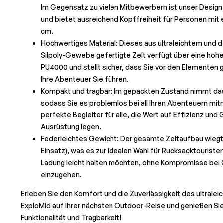
Im Gegensatz zu vielen Mitbewerbern ist unser Design
und bietet ausreichend Kopffreiheit für Personen mit e
cm.
Hochwertiges Material: Dieses aus ultraleichtem und
Silpoly-Gewebe gefertigte Zelt verfügt über eine hoh
PU4000 und stellt sicher, dass Sie vor den Elementen 
Ihre Abenteuer Sie führen.
Kompakt und tragbar: Im gepackten Zustand nimmt das 
sodass Sie es problemlos bei all Ihren Abenteuern mit
perfekte Begleiter für alle, die Wert auf Effizienz und
Ausrüstung legen.
Federleichtes Gewicht: Der gesamte Zeltaufbau wiegt n
Einsatz), was es zur idealen Wahl für Rucksacktouriste
Ladung leicht halten möchten, ohne Kompromisse bei 
einzugehen.
Erleben Sie den Komfort und die Zuverlässigkeit des ultral
ExploMid auf Ihrer nächsten Outdoor-Reise und genießen Si
Funktionalität und Tragbarkeit!