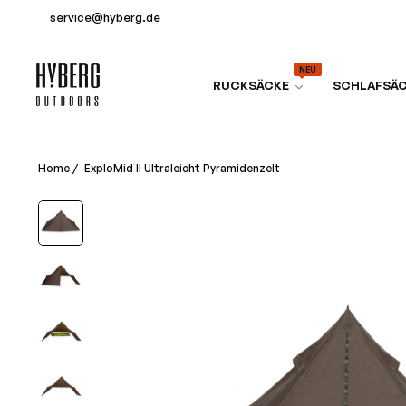
service@hyberg.de
NEU
RUCKSÄCKE
SCHLAFSÄ
Home
/
ExploMid II Ultraleicht Pyramidenzelt