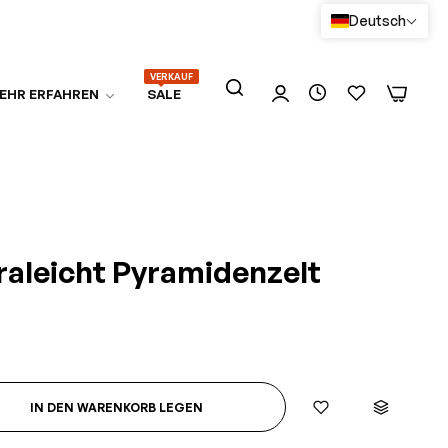
Deutsch
VERKAUF
0
0
EHR ERFAHREN
SALE
traleicht Pyramidenzelt
IN DEN WARENKORB LEGEN