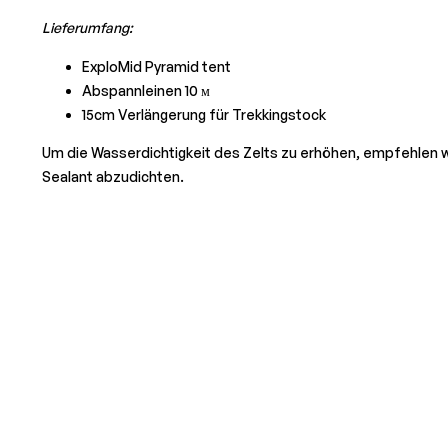
Lieferumfang:
ExploMid Pyramid tent
Abspannleinen 10 м
15cm Verlängerung für Trekkingstock
Um die Wasserdichtigkeit des Zelts zu erhöhen, empfehlen w
Sealant abzudichten.