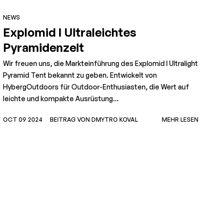
NEWS
Explomid I Ultraleichtes
Pyramidenzelt
Wir freuen uns, die Markteinführung des Explomid I Ultralight
Pyramid Tent bekannt zu geben. Entwickelt von
HybergOutdoors für Outdoor-Enthusiasten, die Wert auf
leichte und kompakte Ausrüstung...
N
OCT 09 2024
BEITRAG VON DMYTRO KOVAL
MEHR LESEN
G
u
F
b
O