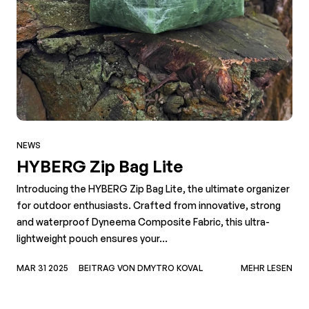
NEWS
HYBERG Zip Bag Lite
Introducing the HYBERG Zip Bag Lite, the ultimate organizer
for outdoor enthusiasts. Crafted from innovative, strong
and waterproof Dyneema Composite Fabric, this ultra-
lightweight pouch ensures your...
MAR 31 2025
BEITRAG VON DMYTRO KOVAL
MEHR LESEN