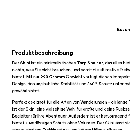
Besch
Produktbeschreibung
Der
Skini
ist ein minimalistisches
Tarp Shelter
, das alles bi
nichts, was Sie nicht brauchen, und somit die ultimative Frei
bietet. Mit nur
290 Gramm
Gewicht verfügt dieses kompakte
Design, das unglaubliche Stabilität und 360°-Schutz unter 
gewährleistet.
Perfekt geeignet für alle Arten von Wanderungen – ob lange
ist der
Skini
eine vielseitige Wahl für große und kleine Rucksä
Begleiter für Ihre Abenteuer. Außerdem ist er hervorragend 
bietet zuverlässigen Schutz ohne Volumen. Der Skini lässt si
einem einzigen Trekkingstock von 135 cm Höhe aufbauen.