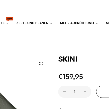
NEU
CKE
ZELTE UND PLANEN
MEHR AUSRÜSTUNG
M
SKINI
Normaler
€159,95
Preis