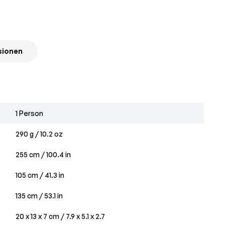
sionen
1 Person
290 g / 10.2 oz
255 cm / 100.4 in
105 cm / 41.3 in
135 cm / 53.1 in
20 x 13 x 7 cm / 7.9 x 5.1 x 2.7