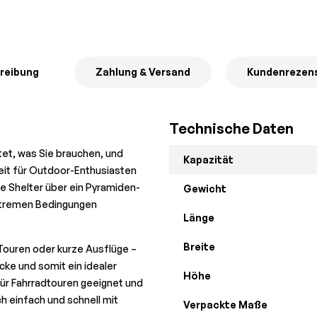
reibung
Zahlung & Versand
Kundenrezen
Technische Daten
etet, was Sie brauchen, und
Kapazität
heit für Outdoor-Enthusiasten
 Shelter über ein Pyramiden-
Gewicht
extremen Bedingungen
Länge
Breite
 Touren oder kurze Ausflüge –
cke und somit ein idealer
Höhe
für Fahrradtouren geeignet und
ch einfach und schnell mit
Verpackte Maße