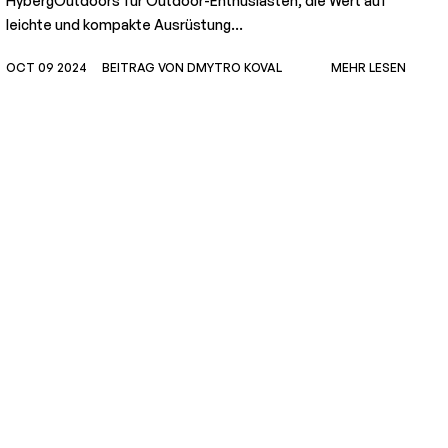
HybergOutdoors für Outdoor-Enthusiasten, die Wert auf
leichte und kompakte Ausrüstung...
N
OCT 09 2024
BEITRAG VON DMYTRO KOVAL
MEHR LESEN
G
u
F
b
O