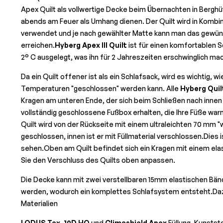
Apex Quilt als vollwertige Decke beim Übernachten in Berg
abends am Feuer als Umhang dienen. Der Quilt wird in Kombin
verwendet und je nach gewählter Matte kann man das gew
erreichen.
Hyberg Apex III Quilt
ist für einen komfortablen S
2
° C
ausgelegt, was ihn für 2 Jahreszeiten erschwinglich mac
Da ein Quilt offener ist als ein Schlafsack, wird es wichtig, wi
Temperaturen "geschlossen" werden kann. Alle
Hyberg Quil
Kragen am unteren Ende, der sich beim Schließen nach innen 
vollständig geschlossene Fußbox erhalten, die Ihre Füße wa
Quilt wird von der Rückseite mit einem ultraleichten 70 mm 
geschlossen, innen ist er mit Füllmaterial verschlossen.Dies 
sehen.Oben am Quilt befindet sich ein Kragen mit einem ela
Sie den Verschluss des Quilts oben anpassen.
Die Decke kann mit zwei verstellbaren 15mm elastischen Bän
werden, wodurch ein komplettes Schlafsystem entsteht.D
Materialien
LODUS Tex. 10D HQ
und
Climashield Apex
Füllung, Kunststo