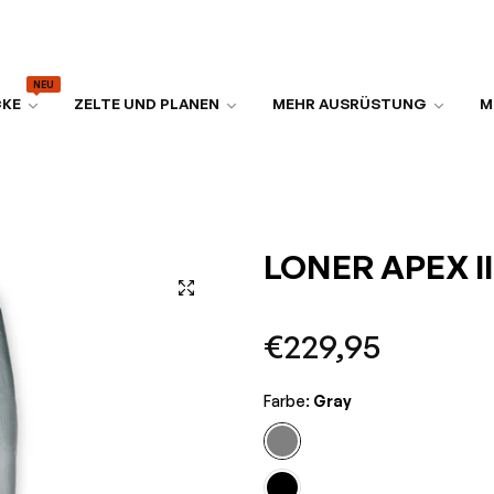
NEU
CKE
ZELTE UND PLANEN
MEHR AUSRÜSTUNG
M
LONER APEX III
Normaler
€229,95
Preis
Farbe:
Gray