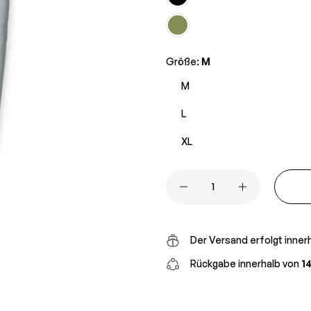
Größe:
M
M
L
XL
Der Versand erfolgt inner
Rückgabe innerhalb von
1