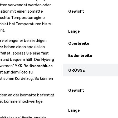
hütten verwendet werden oder
ation mit einer Isomatte
Gewicht
ünschte Temperaturregime
chlaf bei Temperaturen bis zu
ht.
Länge
e viel enger er bei niedrigen
Oberbreite
ts
haben einen speziellen
faltet, sodass Sie eine fast
Bodenbreite
rm und bequem hält. Der Hyberg
"warmen"
YKK-Reißverschluss
GRÖSSE
ist auf dem Foto zu
stischen Kordelzug. So können
Gewicht
dern an der Isomatte befestigt
azu kommen hochwertige
Länge
ffteile von Woojin, und als