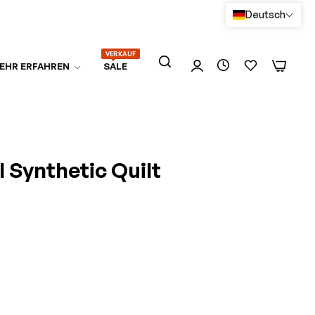
Deutsch
VERKAUF
0
0
EHR ERFAHREN
SALE
 Synthetic Quilt