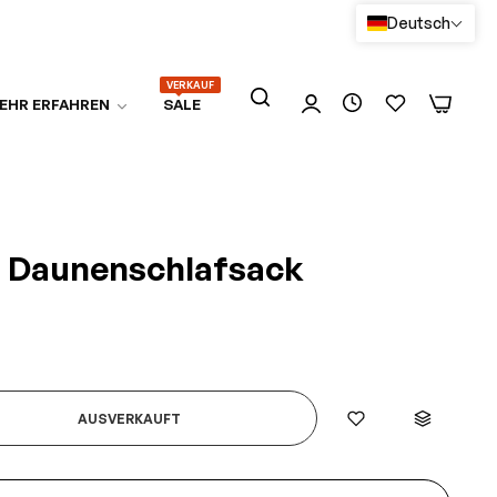
Deutsch
VERKAUF
0
0
EHR ERFAHREN
SALE
II Daunenschlafsack
AUSVERKAUFT