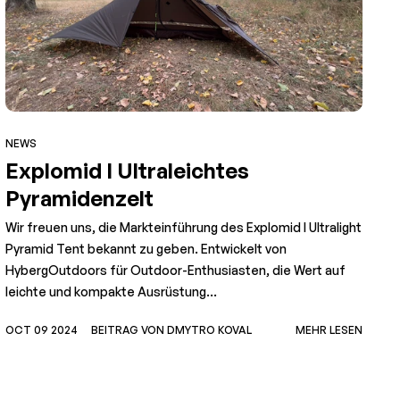
NEWS
Explomid I Ultraleichtes
Pyramidenzelt
Wir freuen uns, die Markteinführung des Explomid I Ultralight
Pyramid Tent bekannt zu geben. Entwickelt von
HybergOutdoors für Outdoor-Enthusiasten, die Wert auf
leichte und kompakte Ausrüstung...
N
OCT 09 2024
BEITRAG VON DMYTRO KOVAL
MEHR LESEN
G
u
F