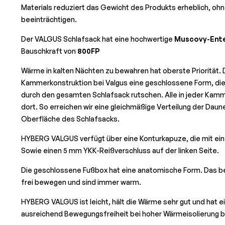
Materials reduziert das Gewicht des Produkts erheblich, ohne
beeinträchtigen.
Der VALGUS Schlafsack hat eine hochwertige
Muscovy-Ent
Bauschkraft von
800FP
Wärme in kalten Nächten zu bewahren hat oberste Priorität. 
Kammerkonstruktion bei Valgus eine geschlossene Form, die
durch den gesamten Schlafsack rutschen. Alle in jeder Kamm
dort. So erreichen wir eine gleichmäßige Verteilung der Dau
Oberfläche des Schlafsacks.
HYBERG VALGUS verfügt über eine Konturkapuze, die mit eine
Sowie einen 5 mm YKK-Reißverschluss auf der linken Seite.
Die geschlossene Fußbox hat eine anatomische Form. Das be
frei bewegen und sind immer warm.
HYBERG VALGUS ist leicht, hält die Wärme sehr gut und hat 
ausreichend Bewegungsfreiheit bei hoher Wärmeisolierung b