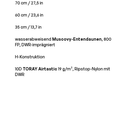
70 cm
/ 27,5 in
60 cm
/ 23,6 in
35 cm
/ 13,7 in
wasserabweisend
Muscovy-Entendaunen
, 800
FP, DWR-imprägniert
H-Konstruktion
10D
TORAY Airtastic
19 g/m², Ripstop-Nylon mit
DWR