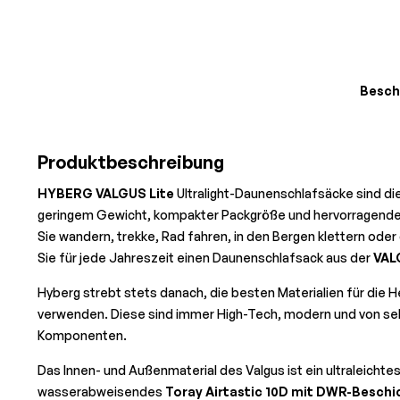
Besch
Produktbeschreibung
HYBERG VALGUS Lite
Ultralight-Daunenschlafsäcke sind di
geringem Gewicht, kompakter Packgröße und hervorragend
Sie wandern, trekke, Rad fahren, in den Bergen klettern ode
Sie für jede Jahreszeit einen Daunenschlafsack aus der
VAL
Hyberg strebt stets danach, die besten Materialien für die H
verwenden. Diese sind immer High-Tech, modern und von sehr
Komponenten.
Das Innen- und Außenmaterial des Valgus ist ein ultraleicht
wasserabweisendes
Toray Airtastic 10D mit DWR-Besch