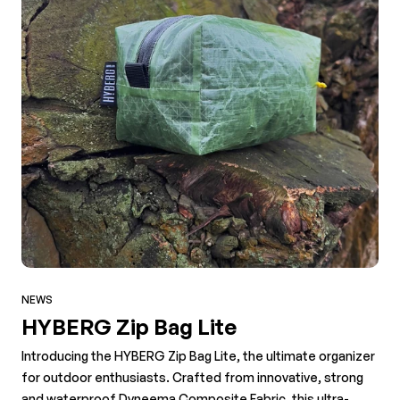
NEWS
HYBERG Zip Bag Lite
Introducing the HYBERG Zip Bag Lite, the ultimate organizer
for outdoor enthusiasts. Crafted from innovative, strong
and waterproof Dyneema Composite Fabric, this ultra-