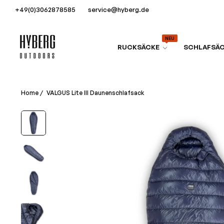
+49(0)3062878585
service@hyberg.de
NEU
RUCKSÄCKE
SCHLAFSÄ
Home
/
VALGUS Lite III Daunenschlafsack