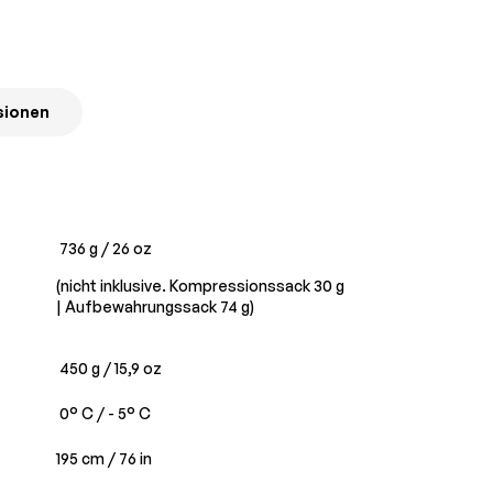
sionen
736 g / 26 oz
(nicht inklusive. Kompressionssack 30 g
|
Aufbewahrungssack
74 g)
450 g / 15,9 oz
0° C / - 5° C
195 cm / 76 in